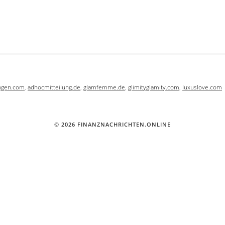
ngen.com
,
adhocmitteilung.de
,
glamfemme.de
,
glimityglamity
.com
,
luxuslove.
com
© 2026 FINANZNACHRICHTEN.ONLINE