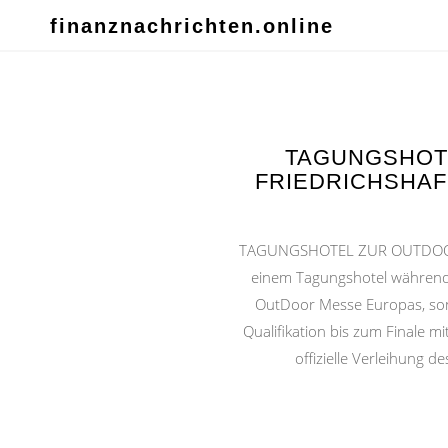
finanznachrichten.online
TAGUNGSHOT
FRIEDRICHSHA
TAGUNGSHOTEL ZUR OUTDOOR M
einem Tagungshotel während d
OutDoor Messe Europas, sond
Qualifikation bis zum Finale 
offizielle Verleihung