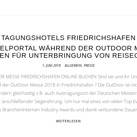
TAGUNGSHOTELS FRIEDRICHSHAFEN
ELPORTAL WÄHREND DER OUTDOOR ME
FEN FÜR UNTERBRINGUNG VON REISE
,
1. JUNI 2018
ALLGEMEIN
PRESSE
ESSE FRIEDRICHSHAFEN ONLINE BUCHEN Sind sie und ihr Unt
er OutDoor Messe 2018 in Friedrichshafen ? Die OutDoor ist nich
ern gleichzeitig z.B. auch Austragungsort der Deutschen Meister
mit anschließender Siegerehrung. Um nur mal eines von vielen Top 
 des Brancheninternen Industry Awards und damit verbundene Daue
WEITERLESEN