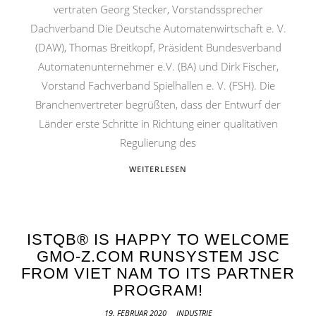
vertraten Georg Stecker, Vorstandssprecher
Dachverband Die Deutsche Automatenwirtschaft e. V.
(DAW), Thomas Breitkopf, Präsident Bundesverband
Automatenunternehmer e.V. (BA) und Dirk Fischer,
Vorstand Fachverband Spielhallen e. V. (FSH). Die
Branchenvertreter begrüßten, dass der Entwurf der
Länder erste Schritte in Richtung einer qualitativen
Regulierung des
WEITERLESEN
ISTQB® IS HAPPY TO WELCOME
GMO-Z.COM RUNSYSTEM JSC
FROM VIET NAM TO ITS PARTNER
PROGRAM!
19. FEBRUAR 2020
INDUSTRIE