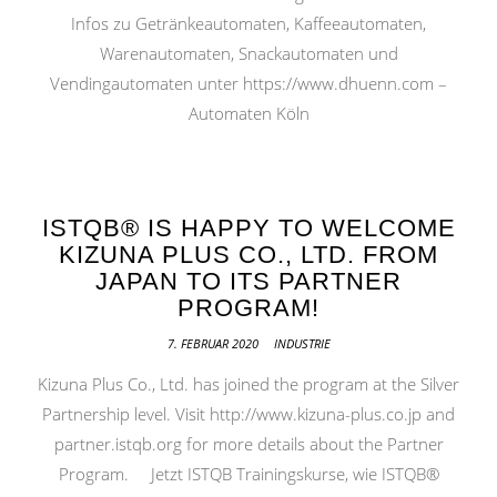
Infos zu Getränkeautomaten, Kaffeeautomaten,
Warenautomaten, Snackautomaten und
Vendingautomaten unter https://www.dhuenn.com –
Automaten Köln
ISTQB® IS HAPPY TO WELCOME
KIZUNA PLUS CO., LTD. FROM
JAPAN TO ITS PARTNER
PROGRAM!
7. FEBRUAR 2020
INDUSTRIE
Kizuna Plus Co., Ltd. has joined the program at the Silver
Partnership level. Visit http://www.kizuna-plus.co.jp and
partner.istqb.org for more details about the Partner
Program. Jetzt ISTQB Trainingskurse, wie ISTQB®