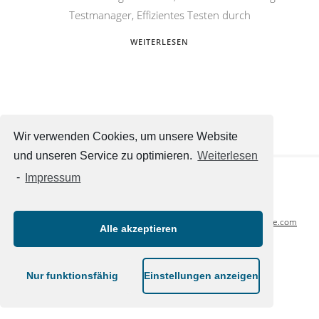
Testmanager, Effizientes Testen durch
WEITERLESEN
Wir verwenden Cookies, um unsere Website
und unseren Service zu optimieren.
Weiterlesen
-
Impressum
Weitere Websites
:
unternehmensmeldungen.com
,
adhocmitteilung.de
,
glamfemme.de
,
glimityglamity
.com
,
luxuslove.
com
Alle akzeptieren
© 2026 FINANZNACHRICHTEN.ONLINE
Nur funktionsfähig
Einstellungen anzeigen