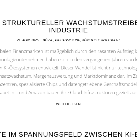
S STRUKTURELLER WACHSTUMSTREIBE
INDUSTRIE
,
,
21. APRIL 2026
BÖRSE
DIGITALISIERUNG
KÜNSTLICHE INTELLIGENZ
balen Finanzmärkten ist maßgeblich durch den rasanten Aufstieg kü
nologieunternehmen haben sich in den vergangenen Jahren von k
n KI-Ökosystemen entwickelt. Dieser Wandel ist nicht nur technolog
 Umsatzwachstum, Margenausweitung und Marktdominanz dar. Im Ze
nzentren, spezialisierte Chips und datengetriebene Geschäftsmode
abet Inc. und Amazon bauen ihre Cloud-Infrastrukturen gezielt au
WEITERLESEN
E IM SPANNUNGSFELD ZWISCHEN KI