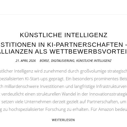
KÜNSTLICHE INTELLIGENZ
STITIONEN IN KI-PARTNERSCHAFTEN 
ALLIANZEN ALS WETTBEWERBSVORTEI
,
,
21. APRIL 2026
BÖRSE
DIGITALISIERUNG
KÜNSTLICHE INTELLIGENZ
tlicher Intelligenz wird zunehmend durch großvolumige strategis
ialisierten KI-Start-ups geprägt. Ein besonders prominentes Beisp
 milliardenschwere Investitionen und langfristige Infrastrukturve
erdeutlicht einen strukturellen Wandel in der Innovationsstrateg
etzen viele Unternehmen derzeit gezielt auf Partnerschaften, um 
ng zu hochspezialisierter Forschung zu erhalten. Für Amazon bedeut
WEITERLESEN