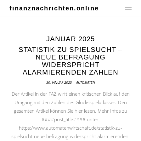
finanznachrichten.online
JANUAR 2025
STATISTIK ZU SPIELSUCHT –
NEUE BEFRAGUNG
WIDERSPRICHT
ALARMIERENDEN ZAHLEN
30. JANUAR 2025
AUTOMATEN
Der Artikel in der FAZ wirft einen kritischen Blick auf den
Umgang mit den Zahlen des Glücksspielatlasses. Den
gesamten Artikel können Sie hier lesen. Mehr Infos zu
####post_title#### unter:
https://www.automatenwirtschaft.de/statistik-zu-
spielsucht-neue-befragung-widerspricht-alarmierenden-