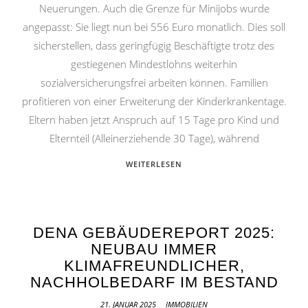
Neuerungen. Auch die Grenze für Minijobs wurde
angepasst: Sie liegt nun bei 556 Euro monatlich. Dies soll
sicherstellen, dass geringfügig Beschäftigte trotz des
gestiegenen Mindestlohns weiterhin
sozialversicherungsfrei arbeiten können. Familien
profitieren von einer Erweiterung der Kinderkrankentage.
Eltern haben jetzt Anspruch auf 15 Tage pro Kind und
Elternteil (Alleinerziehende 30 Tage), während
WEITERLESEN
DENA GEBÄUDEREPORT 2025:
NEUBAU IMMER
KLIMAFREUNDLICHER,
NACHHOLBEDARF IM BESTAND
21. JANUAR 2025
IMMOBILIEN