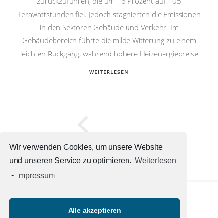
zurückzuführen, die um 16 Prozent auf 105
Terawattstunden fiel. Jedoch stagnierten die Emissionen
in den Sektoren Gebäude und Verkehr. Im
Gebäudebereich führte die milde Witterung zu einem
leichten Rückgang, während höhere Heizenergiepreise
WEITERLESEN
Wir verwenden Cookies, um unsere Website
und unseren Service zu optimieren.
Weiterlesen
-
Impressum
Alle akzeptieren
Weitere Websites
:
unternehmensmeldungen.com
,