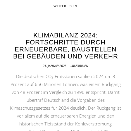
WEITERLESEN
KLIMABILANZ 2024:
FORTSCHRITTE DURCH
ERNEUERBARE, BAUSTELLEN
BEI GEBÄUDEN UND VERKEHR
21. JANUAR 2025
IMMOBILIEN
Die deutschen CO₂-Emissionen sanken 2024 um 3
Prozent auf 656 Millionen Tonnen, was einem Rückgang
von 48 Prozent im Vergleich zu 1990 entspricht. Damit
übertraf Deutschland die Vorgaben des
Klimaschutzgesetzes für 2024 deutlich. Der Rückgang ist
vor allem auf die erneuerbaren Energien und den
historischen Tiefststand der Kohleverstromung