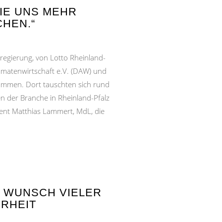
SIE UNS MEHR
HEN.“
regierung, von Lotto Rheinland-
matenwirtschaft e.V. (DAW) und
ammen. Dort tauschten sich rund
n der Branche in Rheinland-Pfalz
ent Matthias Lammert, MdL, die
T WUNSCH VIELER
HRHEIT