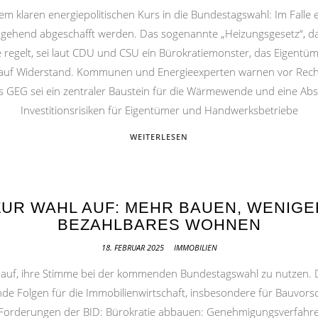
em klaren energiepolitischen Kurs in die Bundestagswahl: Im Falle e
ehend abgeschafft werden. Das sogenannte „Heizungsgesetz“, das 
 regelt, sei laut CDU und CSU ein Bürokratiemonster, das Eigentüme
 auf Widerstand. Kommunen und Energieexperten warnen vor Recht
 GEG sei ein zentraler Baustein für die Wärmewende und eine Abs
Investitionsrisiken für Eigentümer und Handwerksbetriebe
WEITERLESEN
ZUR WAHL AUF: MEHR BAUEN, WENIGE
BEZAHLBARES WOHNEN
18. FEBRUAR 2025
IMMOBILIEN
e auf, ihre Stimme bei der kommenden Bundestagswahl zu nutzen. 
nde Folgen für die Immobilienwirtschaft, insbesondere für Bauvorsc
 Forderungen der BID: Bürokratie abbauen: Genehmigungsverfahren