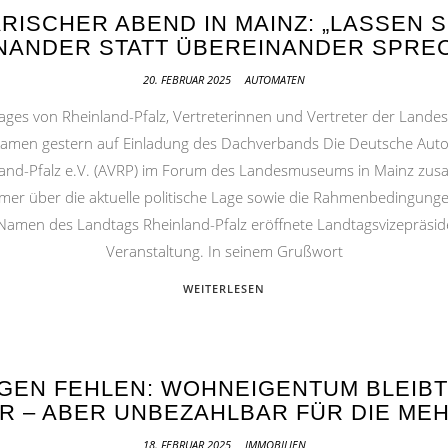
ISCHER ABEND IN MAINZ: „LASSEN 
INANDER STATT ÜBEREINANDER SPREC
20. FEBRUAR 2025
AUTOMATEN
tages von Rheinland-Pfalz, Vertreterinnen und Vertreter der Landes
 kamen gestern auf Einladung des Dachverbands Die Deutsche Auto
nd-Pfalz e.V. (AVRP) im Forum des Landesmuseums in Mainz zus
er über die aktuelle politische Lage sowie die Rahmenbedingunge
amen des Landtags Rheinland-Pfalz eröffnete Landtagsvizepräsid
Veranstaltung. In seinem Grußwort
WEITERLESEN
GEN FEHLEN: WOHNEIGENTUM BLEIB
R – ABER UNBEZAHLBAR FÜR DIE ME
18. FEBRUAR 2025
IMMOBILIEN