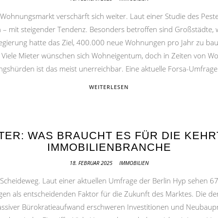
hnungsmarkt verschärft sich weiter. Laut einer Studie des Pestel
– mit steigender Tendenz. Besonders betroffen sind Großstädte, 
gierung hatte das Ziel, 400.000 neue Wohnungen pro Jahr zu bauen
. Viele Mieter wünschen sich Wohneigentum, doch in Zeiten von 
ngshürden ist das meist unerreichbar. Eine aktuelle Forsa-Umfrage
WEITERLESEN
ER: WAS BRAUCHT ES FÜR DIE KEHR
IMMOBILIENBRANCHE
18. FEBRUAR 2025
IMMOBILIEN
Scheideweg. Laut einer aktuellen Umfrage der Berlin Hyp sehen 6
n als entscheidenden Faktor für die Zukunft des Marktes. Die derze
ssiver Bürokratieaufwand erschweren Investitionen und Neubauproj