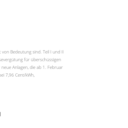
von Bedeutung sind. Teil I und II
peisevergütung für überschüssigen
 neue Anlagen, die ab 1. Februar
bei 7,96 Cent/kWh,
N