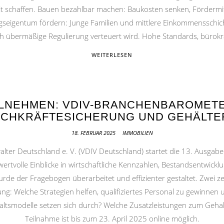
t schaffen. Bauen bezahlbar machen: Baukosten senken, Fördermittel
igentum fördern: Junge Familien und mittlere Einkommensschichte
urch übermäßige Regulierung verteuert wird. Hohe Standards, bürok
WEITERLESEN
ILNEHMEN: VDIV-BRANCHENBAROMETE
ACHKRÄFTESICHERUNG UND GEHÄLTE
18. FEBRUAR 2025
IMMOBILIEN
lter Deutschland e. V. (VDIV Deutschland) startet die 13. Ausgab
 wertvolle Einblicke in wirtschaftliche Kennzahlen, Bestandsentwick
de der Fragebogen überarbeitet und effizienter gestaltet. Zwei z
ng: Welche Strategien helfen, qualifiziertes Personal zu gewinnen u
tsmodelle setzen sich durch? Welche Zusatzleistungen zum Gehalt 
Teilnahme ist bis zum 23. April 2025 online möglich.