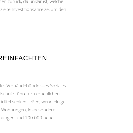
nen zurück, da unklar ist, welche
ielte Investitionsanreize, um den
EREINFACHTEN
des Verbändebündnisses Soziales
lschutz führen zu erheblichen
rittel senken ließen, wenn einige
re Wohnungen, insbesondere
Wohnungen und 100.000 neue