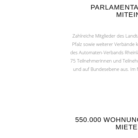
PARLAMENTAR
MITE
Zahlreiche Mitglieder des Land
Pfalz sowie weiterer Verbände
des Automaten-Verbands Rheinla
75 Teilnehmerinnen und Teilnehm
und auf Bundesebene aus. Im N
550.000 WOHNUN
MIETE