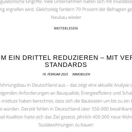
ulatorische Eingriffe. Viele Unternehmen halten sich mit Investitio
ergreifen wird. Gleichzeitig fordern 79 Prozent der Befragten gez
Neubau wieder
WEITERLESEN
M EIN DRITTEL REDUZIEREN – MIT V
STANDARDS
18. FEBRUAR 2025
IMMOBILIEN
nungsbau in Deutschland aus – das zeigt eine aktuelle Analyse 
igenden Anforderungen an Bauqualität, Energieeffizienz und Schal
Instituts haben berechnet, dass sich die Baukosten um bis zu ein D
cht würden. Derzeit fehlen in Deutschland über 550.000 bezahlba
l-Koalition hatte sich das Ziel gesetzt, jährlich 400.000 neue 
Sozialwohnungen zu bauen