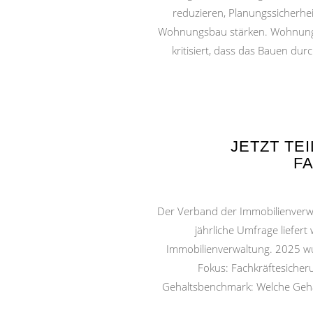
reduzieren, Planungssicherhei
Wohnungsbau stärken. Wohnungse
kritisiert, dass das Bauen d
JETZT TE
F
Der Verband der Immobilienverwa
jährliche Umfrage liefert
Immobilienverwaltung. 2025 wur
Fokus: Fachkräftesicheru
Gehaltsbenchmark: Welche Gehal