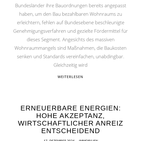
Bundesländer ihre Bauordnungen bereits angepasst
haben, um den Bau bezahlbaren Wohnraums zu
erleichtern, fehlen auf Bundesebene beschleunigte
Genehmigungsverfahren und gezielte Fördermittel für
dieses Segment. Angesichts des massiven
Wohnraummangels sind Maßnahmen, die Baukosten
senken und Standards vereinfachen, unabdingbar.
Gleichzeitig wird
WEITERLESEN
ERNEUERBARE ENERGIEN:
HOHE AKZEPTANZ,
WIRTSCHAFTLICHER ANREIZ
ENTSCHEIDEND
17. DEZEMBER 2024
IMMOBILIEN