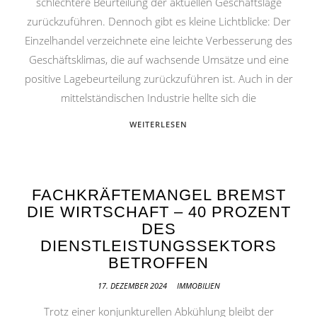
schlechtere Beurteilung der aktuellen Geschäftslage
zurückzuführen. Dennoch gibt es kleine Lichtblicke: Der
Einzelhandel verzeichnete eine leichte Verbesserung des
Geschäftsklimas, die auf wachsende Umsätze und eine
positive Lagebeurteilung zurückzuführen ist. Auch in der
mittelständischen Industrie hellte sich die
WEITERLESEN
FACHKRÄFTEMANGEL BREMST
DIE WIRTSCHAFT – 40 PROZENT
DES
DIENSTLEISTUNGSSEKTORS
BETROFFEN
17. DEZEMBER 2024
IMMOBILIEN
Trotz einer konjunkturellen Abkühlung bleibt der