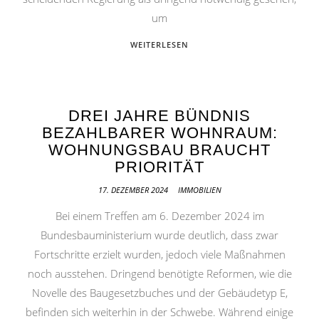
um
WEITERLESEN
DREI JAHRE BÜNDNIS
BEZAHLBARER WOHNRAUM:
WOHNUNGSBAU BRAUCHT
PRIORITÄT
17. DEZEMBER 2024
IMMOBILIEN
Bei einem Treffen am 6. Dezember 2024 im
Bundesbauministerium wurde deutlich, dass zwar
Fortschritte erzielt wurden, jedoch viele Maßnahmen
noch ausstehen. Dringend benötigte Reformen, wie die
Novelle des Baugesetzbuches und der Gebäudetyp E,
befinden sich weiterhin in der Schwebe. Während einige