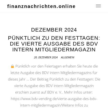
finanznachrichten.online
DEZEMBER 2024
PÜNKTLICH ZU DEN FESTTAGEN:
DIE VIERTE AUSGABE DES BDV
INTERN MITGLIEDERMAGAZIN
20. DEZEMBER 2024
ALLGEMEIN
Pünktlich vor den Feiertagen erhalten Sie heute die
letzte Ausgabe des BDV intern Mitgliedermagazins für
dieses Jahr … Der Beitrag Pünktlich zu den Festtagen: Die
vierte Ausgabe des BDV intern Mitgliedermagazin
erschien zuerst auf BDV e. V.. Mehr Infos unter:
https://www.bdv-vending.de/vierte-ausgabe-des-bdv-
intern-mitgliedermagazin/Weitere Infos zu