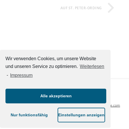
AUF ST. PETER-ORDING
Wir verwenden Cookies, um unsere Website
und unseren Service zu optimieren.
Weiterlesen
-
Impressum
Alle akzeptieren
Weitere Websites
:
unternehmensmeldungen.com
,
adhocmitteilung.de
,
glamfemme.de
,
glimityglamity
.com
,
luxuslove.
com
Nur funktionsfähig
Einstellungen anzeigen
© 2026 FINANZNACHRICHTEN.ONLINE