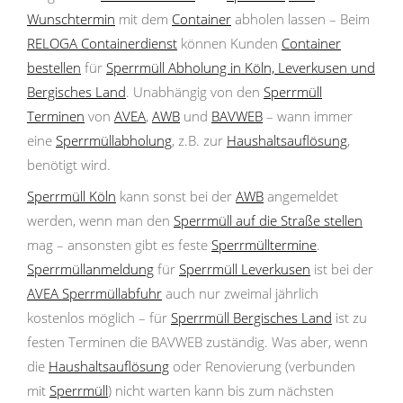
Wunschtermin
mit dem
Container
abholen lassen – Beim
RELOGA Containerdienst
können Kunden
Container
bestellen
für
Sperrmüll Abholung in Köln, Leverkusen und
Bergisches Land
. Unabhängig von den
Sperrmüll
Terminen
von
AVEA
,
AWB
und
BAVWEB
– wann immer
eine
Sperrmüllabholung
, z.B. zur
Haushaltsauflösung
,
benötigt wird.
Sperrmüll Köln
kann sonst bei der
AWB
angemeldet
werden, wenn man den
Sperrmüll auf die Straße stellen
mag – ansonsten gibt es feste
Sperrmülltermine
.
Sperrmüllanmeldung
für
Sperrmüll Leverkusen
ist bei der
AVEA Sperrmüllabfuhr
auch nur zweimal jährlich
kostenlos möglich – für
Sperrmüll Bergisches Land
ist zu
festen Terminen die BAVWEB zuständig. Was aber, wenn
die
Haushaltsauflösung
oder Renovierung (verbunden
mit
Sperrmüll
) nicht warten kann bis zum nächsten