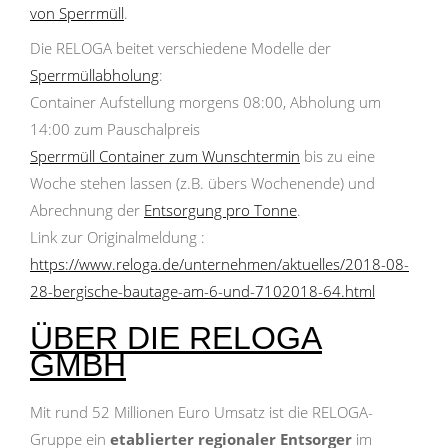
von Sperrmüll
.
Die RELOGA beitet verschiedene Modelle der
Sperrmüllabholung
:
Container Aufstellung morgens 08:00, Abholung um
14:00 zum Pauschalpreis
Sperrmüll Container zum Wunschtermin
bis zu eine
Woche stehen lassen (z.B. übers Wochenende) und
Abrechnung der
Entsorgung pro Tonne
.
Link zur Originalmeldung :
https://www.reloga.de/unternehmen/aktuelles/2018-08-
28-bergische-bautage-am-6-und-7102018-64.html
ÜBER DIE RELOGA
GMBH
Mit rund 52 Millionen Euro Umsatz ist die RELOGA-
Gruppe ein
etablierter regionaler Entsorger
im