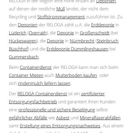
RELOGA in der Region eine hohe Anzahl an
Deponien
,
auf denen der restliche
Müll
landet, der nicht dem
Recycling und
Stoffstrommanagement
zuzuführen ist. Zu
den
Deponien
der RELOGA zählt u.A. die
Erddeponie
in
Lüderich
(
Overrath
), die
Deponie
in
Großenscheidt
(bei
Hückeswagen
), die
Deponie
in
Nürmbrecht
(
Steinbruch
Büschhof
) und die
Erddeponie Dümmlingshausen
bei
Gummersbach
.
Beim
Containerdienst
der RELOGA kann man sich beim
Container Mieten
auch
Mutterboden kaufen
oder
sich
rindenmulch liefern lassen
.
Der
RELOGA Containerdienst
ist ein
zertifizierter
Entsorgungsfachbetrieb
und garantiert ihren Kunden
eine
professionelle und sichere Beseitigung
selbst
gefährlicher Abfälle
wie
Asbest
und
Mineralfaserabfällen
samt
Erstellung eines Entsorgungsnachweises
. Aus einem