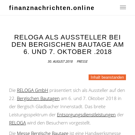
finanznachrichten.online
RELOGA ALS AUSSTELLER BEI
DEN BERGISCHEN BAUTAGE AM
6. UND 7. OKTOBER .2018
30. AUGUST 2018
PRESSE
Inhalt beanstanden
Die
RELOGA GmbH
präsentiert sich als Aussteller auf den
22.
Bergischen Bautagen
am 6. und 7. Oktober 2018 in
der Bergisch Gladbacher Innenstadt. Das breite
Leistungsspektrum der
Entsorgungsdienstleistungen
der
RELOGA
wird den Besuchern vorgestellt.
Die
Messe Bergische Bautage
ist eine Handwerksmesse