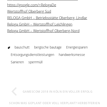
https://google.com/+RelogaDe
Wertstoffhof Oberberg Süd
RELOGA GmbH – Betriebsstätte Oberberg, Lindlar
Reloga GmbH – Wertstoffhof Leichlingen
Reloga GmbH – Wertstoffhof Oberberg-Nord
bauschutt
bergische bautage
Energiesparen
Entsorgungsdienstleistungen
handwerksmesse
Sanieren
sperrmüll
GAMESCOM 2018 IN KÖLN EIN VOLLER ERFOLG
SCHON WAS GEPLANT ODER VOLL VERPLANT? HERBSTFERIEN