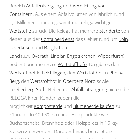
Bereich
Abfallentsorgung
und
Vermietung von
Containern
. Aus einem Abfallvolumen von jährlich rund
1,2 Millionen Tonnen gewinnt die Reloga wichtige
Wertstoffe
zurück. Die Reloga hat mehrere
Standorte
von
denen aus der
Containerdienst
das Gebiet rund um
Köln
,
Leverkusen
und
Bergischen
Land
(u.A.
Overath
,
Lindlar
,
Engelskirchen
,
Wipperfürth
)
bedient und meherere
Wertstoffhöfe
. Da gibt es den
Wertstoffhof
in
Leichlingen
, den
Wertstoffhof
in
Rhein-
Berg
, den
Wertstoffhof
in
Oberberg-Nord
sowie
in
Oberberg-Süd
. Neben der
Abfallentsorgung
bieten die
RELOGA ihren Kunden zudem die
Möglichkeit
Komposterde
und
Blumenerde kaufen
zu
können – in 40 l-Säcken oder
Holzprodukte wie
Buchenscheite, Brennholz oder Holzpellets in 15 kg-
Säcken zu erwerben. Darüber hinaus betreibt die