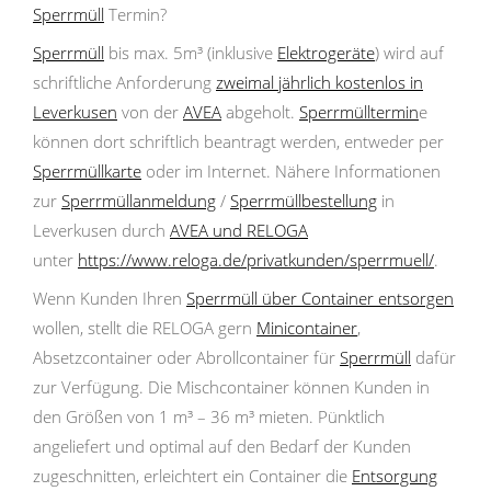
Sperrmüll
Termin?
Sperrmüll
bis max. 5m³ (inklusive
Elektrogeräte
) wird auf
schriftliche Anforderung
zweimal jährlich kostenlos in
Leverkusen
von der
AVEA
abgeholt.
Sperrmülltermin
e
können dort schriftlich beantragt werden, entweder per
Sperrmüllkarte
oder im Internet. Nähere Informationen
zur
Sperrmüllanmeldung
/
Sperrmüllbestellung
in
Leverkusen durch
AVEA und RELOGA
unter
https://www.reloga.de/privatkunden/sperrmuell/
.
Wenn Kunden Ihren
Sperrmüll über Container entsorgen
wollen, stellt die RELOGA gern
Minicontainer
,
Absetzcontainer oder Abrollcontainer für
Sperrmüll
dafür
zur Verfügung. Die Mischcontainer können Kunden in
den Größen von 1 m³ – 36 m³ mieten. Pünktlich
angeliefert und optimal auf den Bedarf der Kunden
zugeschnitten, erleichtert ein Container die
Entsorgung