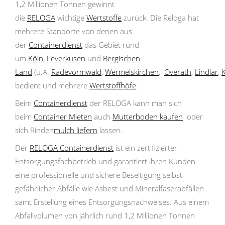
1,2 Millionen Tonnen gewinnt
die
RELOGA
wichtige
Wertstoffe
zurück. Die Reloga hat
mehrere Standorte von denen aus
der
Containerdienst
das Gebiet rund
um
Köln
,
Leverkusen
und
Bergischen
Land
(u.A.
Radevormwald
,
Wermelskirchen
,
Overath
,
Lindlar
,
bedient und mehrere
Wertstoffhöfe
.
Beim
Containerdienst
der RELOGA kann man sich
beim
Container Mieten
auch
Mutterboden kaufen
oder
sich Rinden
mulch liefern
lassen.
Der
RELOGA Containerdienst
ist ein zertifizierter
Entsorgungsfachbetrieb und garantiert ihren Kunden
eine professionelle und sichere Beseitigung selbst
gefährlicher Abfälle wie Asbest und Mineralfaserabfällen
samt Erstellung eines Entsorgungsnachweises. Aus einem
Abfallvolumen von jährlich rund 1,2 Millionen Tonnen