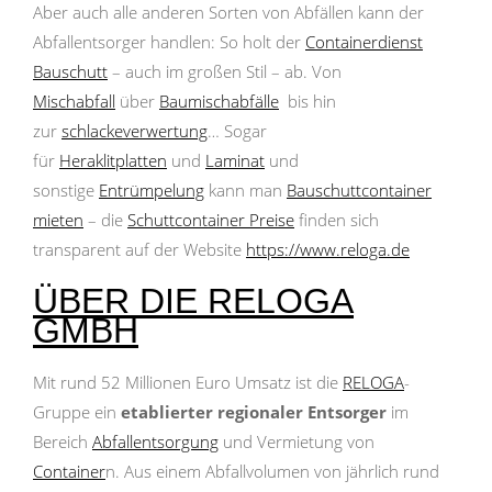
Aber auch alle anderen Sorten von Abfällen kann der
Abfallentsorger handlen: So holt der
Containerdienst
Bauschutt
– auch im großen Stil – ab. Von
Mischabfall
über
Baumischabfälle
bis hin
zur
schlackeverwertung
… Sogar
für
Heraklitplatten
und
Laminat
und
sonstige
Entrümpelung
kann man
Bauschuttcontainer
mieten
– die
Schuttcontainer Preise
finden sich
transparent auf der Website
https://www.reloga.de
ÜBER DIE RELOGA
GMBH
Mit rund 52 Millionen Euro Umsatz ist die
RELOGA
-
Gruppe ein
etablierter regionaler Entsorger
im
Bereich
Abfallentsorgung
und Vermietung von
Container
n. Aus einem Abfallvolumen von jährlich rund