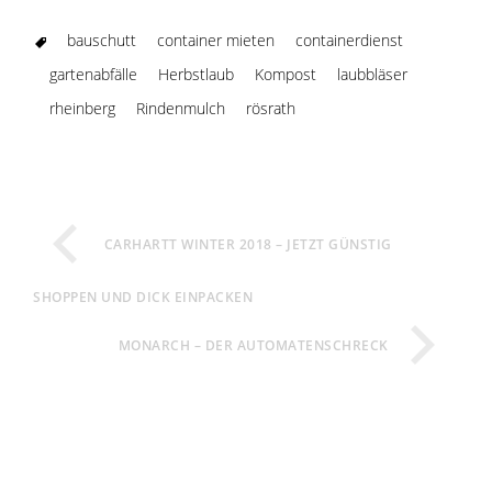
bauschutt
container mieten
containerdienst
gartenabfälle
Herbstlaub
Kompost
laubbläser
rheinberg
Rindenmulch
rösrath
CARHARTT WINTER 2018 – JETZT GÜNSTIG
SHOPPEN UND DICK EINPACKEN
MONARCH – DER AUTOMATENSCHRECK