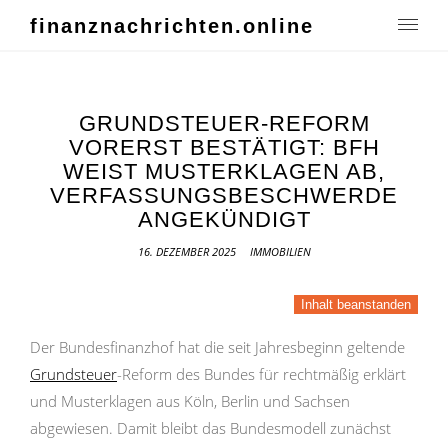
finanznachrichten.online
GRUNDSTEUER-REFORM
VORERST BESTÄTIGT: BFH
WEIST MUSTERKLAGEN AB,
VERFASSUNGSBESCHWERDE
ANGEKÜNDIGT
16. DEZEMBER 2025
IMMOBILIEN
Inhalt beanstanden
Der Bundesfinanzhof hat die seit Jahresbeginn geltende
Grundsteuer
-Reform des Bundes für rechtmäßig erklärt
und Musterklagen aus Köln, Berlin und Sachsen
abgewiesen. Damit bleibt das Bundesmodell zunächst