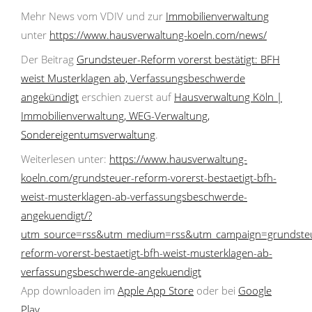
Mehr News vom VDIV und zur
Immobilienverwaltung
unter
https://www.hausverwaltung-koeln.com/news/
Der Beitrag
Grundsteuer-Reform vorerst bestätigt: BFH
weist Musterklagen ab, Verfassungsbeschwerde
angekündigt
erschien zuerst auf
Hausverwaltung Köln |
Immobilienverwaltung, WEG-Verwaltung,
Sondereigentumsverwaltung
.
Weiterlesen unter:
https://www.hausverwaltung-
koeln.com/grundsteuer-reform-vorerst-bestaetigt-bfh-
weist-musterklagen-ab-verfassungsbeschwerde-
angekuendigt/?
utm_source=rss&utm_medium=rss&utm_campaign=grundste
reform-vorerst-bestaetigt-bfh-weist-musterklagen-ab-
verfassungsbeschwerde-angekuendigt
App downloaden im
Apple App Store
oder bei
Google
Play
.