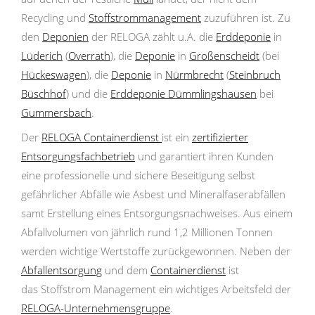
Recycling und
Stoffstrommanagement
zuzuführen ist. Zu
den
Deponien
der RELOGA zählt u.A. die
Erddeponie
in
Lüderich
(
Overrath
), die
Deponie
in
Großenscheidt
(bei
Hückeswagen
), die
Deponie
in
Nürmbrecht
(
Steinbruch
Büschhof
) und die
Erddeponie Dümmlingshausen
bei
Gummersbach
.
Der
RELOGA
Containerdienst
ist ein
zertifizierter
Entsorgungsfachbetrieb
und garantiert ihren Kunden
eine professionelle und sichere Beseitigung selbst
gefährlicher Abfälle wie Asbest und Mineralfaserabfällen
samt Erstellung eines Entsorgungsnachweises. Aus einem
Abfallvolumen von jährlich rund 1,2 Millionen Tonnen
werden wichtige Wertstoffe zurückgewonnen. Neben der
Abfallentsorgung
und dem
Containerdienst
ist
das Stoffstrom Management ein wichtiges Arbeitsfeld der
RELOGA-Unternehmensgruppe
.