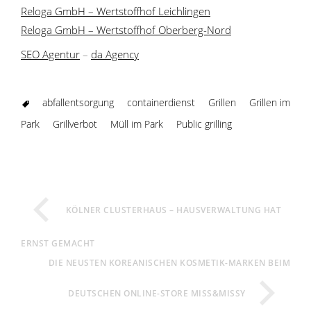
Reloga GmbH – Wertstoffhof Leichlingen
Reloga GmbH – Wertstoffhof Oberberg-Nord
SEO Agentur
–
da Agency
abfallentsorgung
containerdienst
Grillen
Grillen im
Park
Grillverbot
Müll im Park
Public grilling
KÖLNER CLUSTERHAUS – HAUSVERWALTUNG HAT
ERNST GEMACHT
DIE NEUSTEN KOREANISCHEN KOSMETIK-MARKEN BEIM
DEUTSCHEN ONLINE-STORE MISS&MISSY