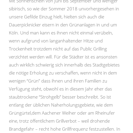
Mit Sonnenschein von Juni bis September und weniger
sibirisch, so wie der Sommer 2018 unvorhergesehen in
unsere Gefilde Einzug hielt, hielten sich auch die
Dauerpicknicker eisern in den Grünanlagen in und um
Köln. Und man kann es ihnen nicht einmal verübeln,
wenn aufgrund von langanhaltender Hitze und
Trockenheit trotzdem nicht auf das Public Grilling
verzichtet werden will. Für die Städter ist es ansonsten
auch wirklich schwierig sich innerhalb des Stadtgebietes
die nötige Erholung zu verschaffen, wenn nicht in dem
wenigen “Grün” dass ihnen und ihren Familien zu
Verfügung steht, obwohl es in diesem Jahr eher das
staubtrockene “Strohgelb” besser beschreibt. So ist
entlang der üblichen Naherholungsgebiete, wie dem
Grüngürtel,dem Aachener Weiher oder am Rheinufer
eine, trotz öffentlichem Grillverbot – weil drohende
Brandgefahr – recht hohe Grillfrequenz festzustellen. In