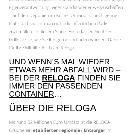
Eigenverantwortung, eigenständig wieder wegzuschaffen
– auf den Deponien im Kölner Umland ist noch genug
Platz, da braucht man nicht die öffentlichen Parks
zuzumüllen. In diesem Sinne: Hinterlassen Sie Ihren
Grillplatz so, wie Sie ihn gerne vorfinden würden! Danke
für ihre Mithilfe, ihr Team Reloga
UND WENN’S MAL WIEDER
ETWAS MEHR ABFALL WIRD –
BEI DER
RELOGA
FINDEN SIE
IMMER DEN PASSENDEN
CONTAINER
…
ÜBER DIE RELOGA
Mit rund 52 Millionen Euro Umsatz ist die RELOGA-
Gruppe ein
etablierter regionaler Entsorger
im