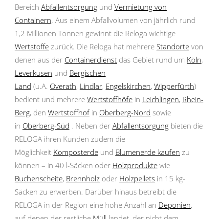
Bereich
Abfallentsorgung
und
Vermietung von
Containern
. Aus einem Abfallvolumen von jährlich rund
1,2 Millionen Tonnen gewinnt die Reloga wichtige
Wertstoffe
zurück. Die Reloga hat mehrere
Standorte
von
denen aus der
Containerdienst
das Gebiet rund um
Köln
,
Leverkusen
und
Bergischen
Land
(u.A.
Overath
,
Lindlar
,
Engelskirchen
,
Wipperfürth
)
bedient und mehrere
Wertstoffhöfe
in
Leichlingen
,
Rhein-
Berg
, den
Wertstoffhof
in
Oberberg-Nord
sowie
in
Oberberg-Süd
. Neben der
Abfallentsorgung
bieten die
RELOGA ihren Kunden zudem die
Möglichkeit
Komposterde
und
Blumenerde kaufen
zu
können – in 40 l-Säcken oder
Holzprodukte
wie
Buchenscheite
,
Brennholz
oder
Holzpellets
in 15 kg-
Säcken zu erwerben. Darüber hinaus betreibt die
RELOGA in der Region eine hohe Anzahl an
Deponien
,
auf denen der restliche
Müll
landet, der nicht dem