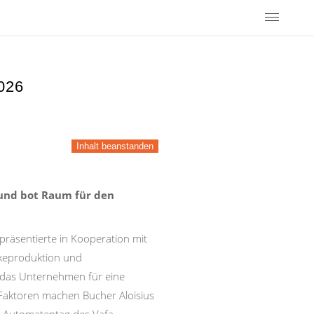
026
Inhalt beanstanden
und bot Raum für den
räsentierte in Kooperation mit
nkeproduktion und
t das Unternehmen für eine
 Faktoren machen Bucher Aloisius