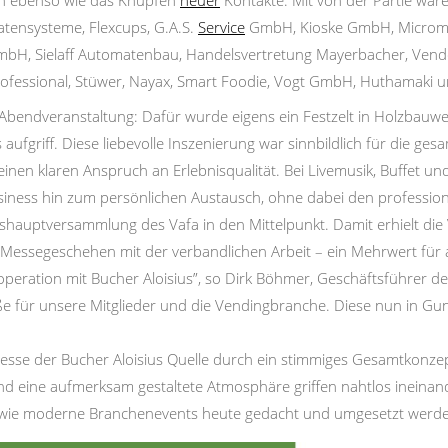
ch ebenso wie das Knüpfen
neuer
Kontakte. Mit von der Partie wa
tensysteme, Flexcups, G.A.S.
Service
GmbH, Kioske GmbH, Micromar
bH, Sielaff Automatenbau, Handelsvertretung Mayerbacher, Vend
ofessional, Stüwer, Nayax, Smart Foodie, Vogt GmbH, Huthamaki un
 Abendveranstaltung: Dafür wurde eigens ein Festzelt in Holzbauwei
 aufgriff. Diese liebevolle Inszenierung war sinnbildlich für die ge
nen klaren Anspruch an Erlebnisqualität. Bei Livemusik, Buffet un
siness hin zum persönlichen Austausch, ohne dabei den professio
reshauptversammlung des Vafa in den Mittelpunkt. Damit erhielt die 
s Messegeschehen mit der verbandlichen Arbeit – ein Mehrwert für 
operation mit Bucher Aloisius”, so Dirk Böhmer, Geschäftsführer de
öße für unsere Mitglieder und die Vendingbranche. Diese nun in Gu
se der Bucher Aloisius Quelle durch ein stimmiges Gesamtkonzept: 
und eine aufmerksam gestaltete Atmosphäre griffen nahtlos ineinand
r, wie moderne Branchenevents heute gedacht und umgesetzt werd