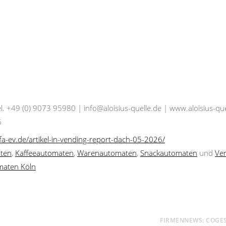
l. +49 (0) 9073 95980 | info@aloisius-quelle.de | www.aloisius-que
6
fa-ev.de/artikel-in-vending-report-dach-05-2026/
ten
,
Kaffeeautomaten
,
Warenautomaten
,
Snackautomaten
und
Ve
maten Köln
FIRMENNEWS: COGE