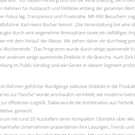
Operator. Vor diesem Hintergrund bot die Veranstaltung, die in d
en Rahmen für Austausch und Einblicke entlang der gesamten Wert
der Fokus lag: Transparenz und Praxisnähe. Mit 400 Besuchern zog 
ftsführer Karl-Heinz Bucher betont: „Die Veranstaltung bot eine i
ugte durch eine angenehme Atmosphäre sowie ein vielfältiges Ang
eden mit dem Verlauf der Messe. Wir ziehen daher ein durchweg pos
enes Wochenende.” Das Programm wurde durch einige spannende Vort
er anderem einige spannende Einblicke in die Branche. Auch Dirk 
cklung im Public Vending und wie Geräte in diesem Segment profe
 im Rahmen geführter Rundgänge exklusive Einblicke in die Produkt
 bis zur Flasche“ wurde anschaulich vermittelt, wie moderne Geträ
 zur effizienten Logistik. Dabei wurde die Kombination aus Technik
erlebbar gemacht.
orum mit rund 20 Ausstellern einen kompakten Überblick über aktu
. Namhafte Unternehmen präsentierten ihre Lösungen, Trends und