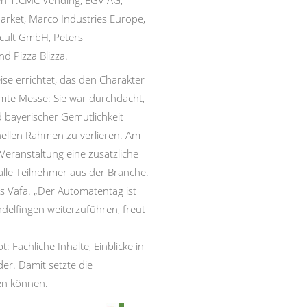
ren 1.CMC Vending, EGV AG,
ket, Marco Industries Europe,
cult GmbH, Peters
d Pizza Blizza.
se errichtet, das den Charakter
samte Messe: Sie war durchdacht,
d bayerischer Gemütlichkeit
nellen Rahmen zu verlieren. Am
Veranstaltung eine zusätzliche
alle Teilnehmer aus der Branche.
s Vafa. „Der Automatentag ist
ndelfingen weiterzuführen, freut
Fachliche Inhalte, Einblicke in
er. Damit setzte die
en können.