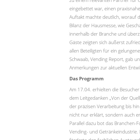
zu einem relevanten Partner für 
eingebettet war, einen praxisnah
Auftakt machte deutlich, worauf 
Bilanz der Hausmesse, wie Geschä
innerhalb der Branche und überze
Gäste zeigten sich äußerst zufri
allen Beteiligten für ein gelung
Schwaab, Vending Report, gab unt
Anmerkungen zur aktuellen Entwi
Das Programm
Am 17.04. erhielten die Besucher
dem Leitgedanken „Von der Quelle
der präzisen Verarbeitung bis hin
nicht nur erklärt, sondern auch 
Parallel dazu bot das Branchen-F
Vending- und Getränkeindustrie