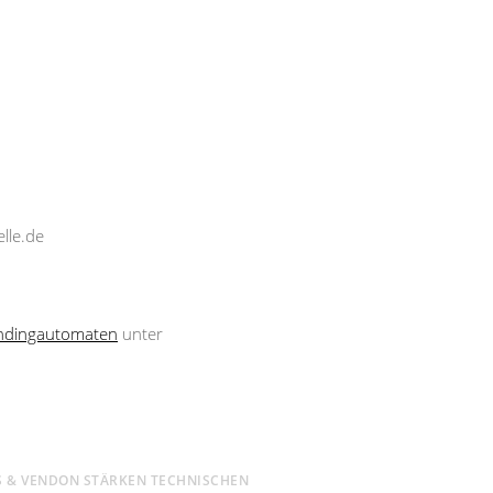
lle.de
ndingautomaten
unter
S & VENDON STÄRKEN TECHNISCHEN