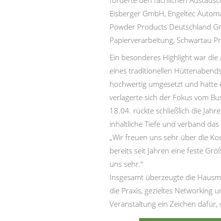
förderte den fachlichen Austaus
Eisberger GmbH, Engeltec Automa
Powder Products Deutschland Gm
Papierverarbeitung, Schwartau Pr
Ein besonderes Highlight war die
eines traditionellen Hüttenabends
hochwertig umgesetzt und hatte ei
verlagerte sich der Fokus vom Bu
18.04. rückte schließlich die Jah
inhaltliche Tiefe und verband da
„Wir freuen uns sehr über die Ko
bereits seit Jahren eine feste Gr
uns sehr.“
Insgesamt überzeugte die Hausmes
die Praxis, gezieltes Networking 
Veranstaltung ein Zeichen dafü